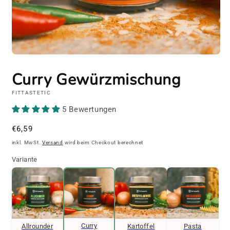
Medien
1
in
Curry Gewürzmischung
Modal
öffnen
FITTASTETIC
5 Bewertungen
Normaler
€6,59
Preis
inkl. MwSt.
Versand
wird beim Checkout berechnet
Variante
Curry
Allrounder
Kartoffel
Pasta