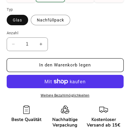
Typ
Glas
Nachfüllpack
Anzahl
Verringere
Erhöhe
die
die
Menge
Menge
für
für
In den Warenkorb legen
Curry
Curry
Gewürzmischung
Gewürzmischung
Weitere Bezahlmöglichkeiten
Beste Qualität
Nachhaltige
Kostenloser
Verpackung
Versand ab 15€