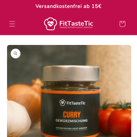
Direkt
Versandkostenfrei ab 15€
zum
Inhalt
Warenkorb
oduktinformationen
ringen