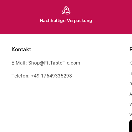
Nachhaltige Verpackung
Kontakt
R
E-Mail: Shop@FitTasteTic.com
K
I
Telefon: +49 17649335298
D
V
W