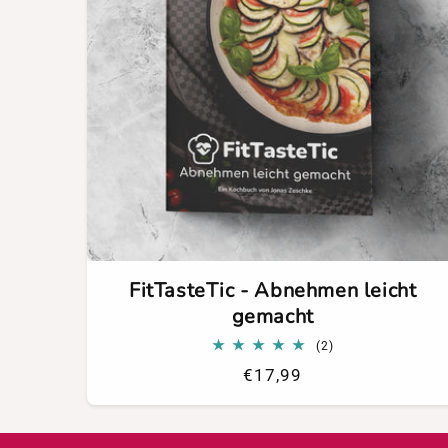
FitTasteTic - Abnehmen leicht
gemacht
2
(2)
Bewertungen
Normaler
€17,99
insgesamt
Preis