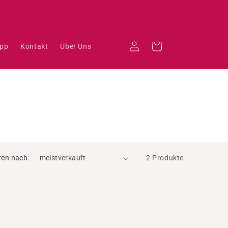
Einloggen
Warenkorb
App
Kontakt
Über Uns
ren nach:
2 Produkte