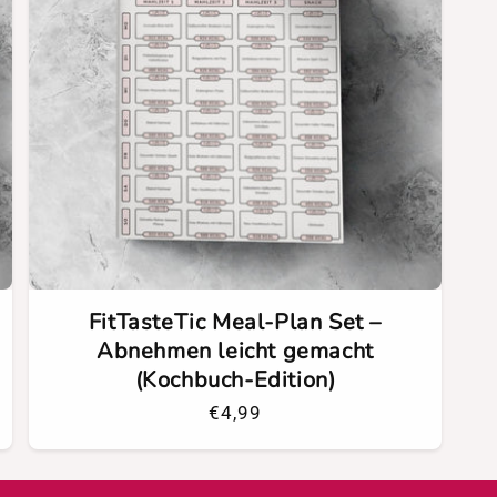
FitTasteTic Meal-Plan Set –
Abnehmen leicht gemacht
(Kochbuch-Edition)
Normaler
€4,99
Preis